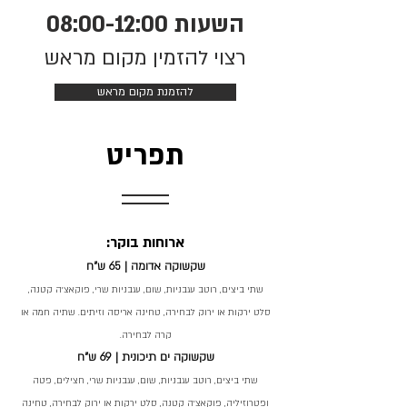
השעות 08:00-12:00
רצוי להזמין מקום מראש
להזמנת מקום מראש
תפריט
ארוחות בוקר:
שקשוקה אדומה | 65 ש"ח
שתי ביצים, רוטב עגבניות, שום, עגבניות שרי, פוקאצ'ה קטנה,
סלט ירקות או ירוק לבחירה, טחינה אריסה וזיתים. שתיה חמה או
קרה לבחירה.
שקשוקה ים תיכונית | 69 ש"ח
שתי ביצים, רוטב עגבניות, שום, עגבניות שרי, חצילים, פטה
ופטרוזיליה, פוקאצ'ה קטנה, סלט ירקות או ירוק לבחירה, טחינה