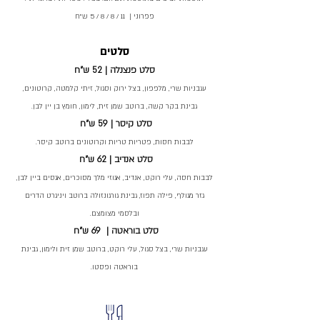
פפרוני | 11 / 8 / 8 / 5 ש"ח
סלטים
סלט פנצנלה |
52 ש"ח
עגבניות שרי, מלפפון, בצל ירוק וסגול, זיתי קלמטה, קרוטונים,
גבינת בקר קשה, ברוטב שמן זית, לימון, חומץ בן יין לבן.
סלט קיסר |
59 ש"ח
לבבות חסות, פטריות טריות וקרוטונים ברוטב קיסר.
סלט אנדיב |
62 ש"ח
לבבות חסה, עלי רוקט, אנדיב, אגוזי מלך מסוכרים, אגסים ביין לבן,
גזר מגולף, פילה תפוז, גבינת גורגונזולה ברוטב ויניגרט הדרים
ובלסמי מצומצם.
סלט בוראטה |
69 ש"ח
עגבניות שרי, בצל סגול, עלי רוקט, ברוטב שמן זית ולימון, גבינת
בוראטה ופסטו.